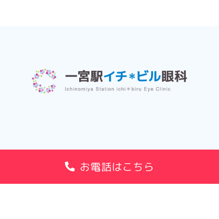
眼科一般、コンタクトレンズ処方、眼科検
お電話はこちら
診療案
診
内
〒491-0912
住所
愛知県一宮市新生一丁目1番1号 イチ＊
ビルB1階